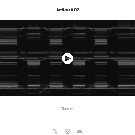
Artifact # 02
Thanks!